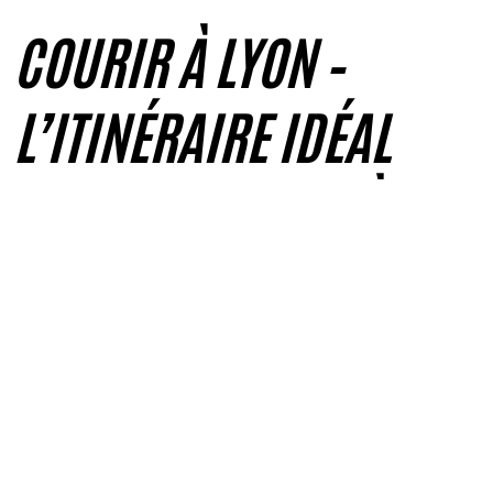
COURIR À LYON –
L’ITINÉRAIRE IDÉAL
POUR UNE PREMIÈRE
DÉCOUVERTE
LE RHÔNE POUR COMMENCER
A tout seigneur tout honneur, le premier pont que je traverse
franchit le Rhône, large et calme.