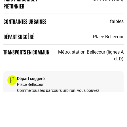
PIÉTONNIER
CONTRAINTES URBAINES
faibles
DÉPART SUGGÉRÉ
Place Bellecour
TRANSPORTS EN COMMUN
Métro, station Bellecour (lignes A
et D)
Départ suggéré
Place Bellecour
Comme tous les parcours urbirun, vous pouvez
commencer où vous voulez. Attention au sens de la
course.
+