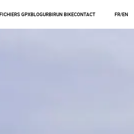
FICHIERS GPX
BLOG
URBIRUN BIKE
CONTACT
FR
/
EN