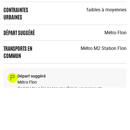
CONTRAINTES
faibles à moyennes
URBAINES
DÉPART SUGGÉRÉ
Métro Flon
TRANSPORTS EN
Métro M2 Station Flon
COMMUN
Départ suggéré
Métro Flon
Comme tous les parcours urbirun, vous pouvez
commencer où vous voulez. Attention au sens de la
course.
+
−
28
29