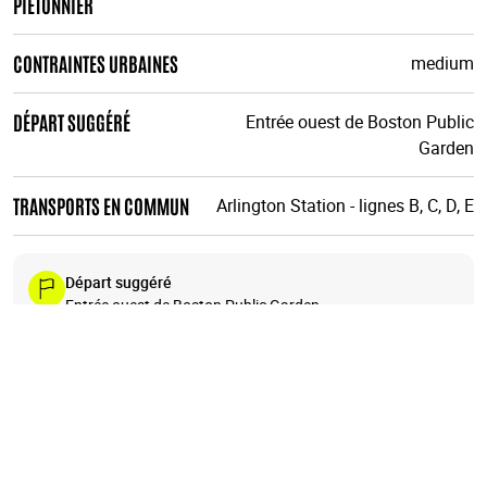
PIÉTONNIER
CONTRAINTES URBAINES
medium
DÉPART SUGGÉRÉ
Entrée ouest de Boston Public
Garden
TRANSPORTS EN COMMUN
Arlington Station - lignes B, C, D, E
Départ suggéré
Entrée ouest de Boston Public Garden
Comme tous les parcours urbirun, vous pouvez
commencer où vous voulez. Attention au sens de la
course.
+
10
−
9
11